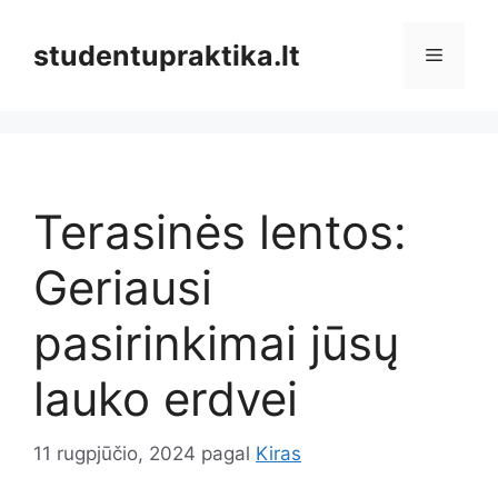
Pereiti
prie
studentupraktika.lt
Meniu
turinio
Terasinės lentos:
Geriausi
pasirinkimai jūsų
lauko erdvei
11 rugpjūčio, 2024
pagal
Kiras