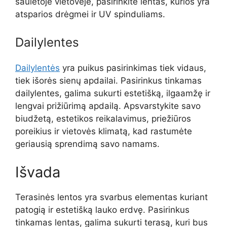
saulėtoje vietovėje, pasirinkite lentas, kurios yra
atsparios drėgmei ir UV spinduliams.
Dailylentes
Dailylentės
yra puikus pasirinkimas tiek vidaus,
tiek išorės sienų apdailai. Pasirinkus tinkamas
dailylentes, galima sukurti estetišką, ilgaamžę ir
lengvai prižiūrimą apdailą. Apsvarstykite savo
biudžetą, estetikos reikalavimus, priežiūros
poreikius ir vietovės klimatą, kad rastumėte
geriausią sprendimą savo namams.
Išvada
Terasinės lentos yra svarbus elementas kuriant
patogią ir estetišką lauko erdvę. Pasirinkus
tinkamas lentas, galima sukurti terasą, kuri bus