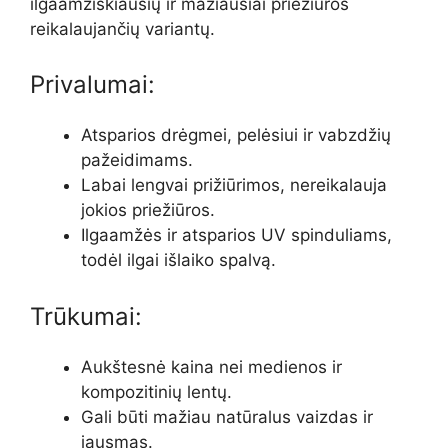
ilgaamžiškiausių ir mažiausiai priežiūros
reikalaujančių variantų.
Privalumai:
Atsparios drėgmei, pelėsiui ir vabzdžių
pažeidimams.
Labai lengvai prižiūrimos, nereikalauja
jokios priežiūros.
Ilgaamžės ir atsparios UV spinduliams,
todėl ilgai išlaiko spalvą.
Trūkumai:
Aukštesnė kaina nei medienos ir
kompozitinių lentų.
Gali būti mažiau natūralus vaizdas ir
jausmas.