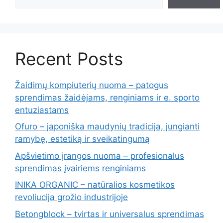
Recent Posts
Žaidimų kompiuterių nuoma – patogus
sprendimas žaidėjams, renginiams ir e. sporto
entuziastams
Ofuro – japoniška maudynių tradicija, jungianti
ramybę, estetiką ir sveikatingumą
Apšvietimo įrangos nuoma – profesionalus
sprendimas įvairiems renginiams
INIKA ORGANIC – natūralios kosmetikos
revoliucija grožio industrijoje
Betongblock – tvirtas ir universalus sprendimas