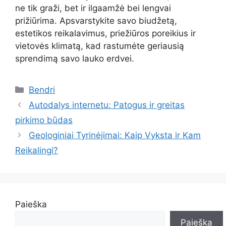
ne tik graži, bet ir ilgaamžė bei lengvai
prižiūrima. Apsvarstykite savo biudžetą,
estetikos reikalavimus, priežiūros poreikius ir
vietovės klimatą, kad rastumėte geriausią
sprendimą savo lauko erdvei.
Kategorijos
Bendri
Autodalys internetu: Patogus ir greitas
pirkimo būdas
Geologiniai Tyrinėjimai: Kaip Vyksta ir Kam
Reikalingi?
Paieška
Paieška