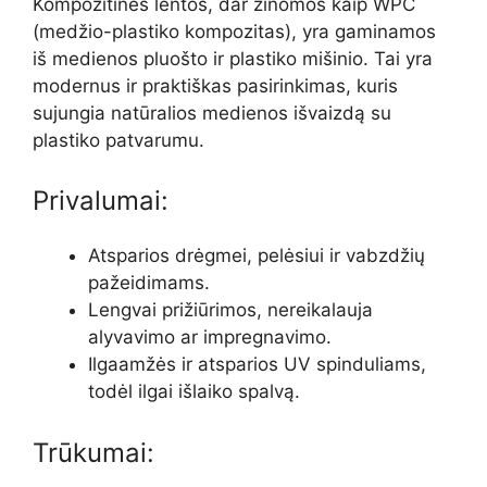
Kompozitinės lentos, dar žinomos kaip WPC
(medžio-plastiko kompozitas), yra gaminamos
iš medienos pluošto ir plastiko mišinio. Tai yra
modernus ir praktiškas pasirinkimas, kuris
sujungia natūralios medienos išvaizdą su
plastiko patvarumu.
Privalumai:
Atsparios drėgmei, pelėsiui ir vabzdžių
pažeidimams.
Lengvai prižiūrimos, nereikalauja
alyvavimo ar impregnavimo.
Ilgaamžės ir atsparios UV spinduliams,
todėl ilgai išlaiko spalvą.
Trūkumai: