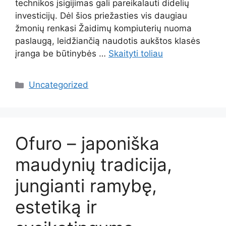
technikos įsigijimas gali pareikalauti didelių
investicijų. Dėl šios priežasties vis daugiau
žmonių renkasi Žaidimų kompiuterių nuoma
paslaugą, leidžiančią naudotis aukštos klasės
įranga be būtinybės …
Skaityti toliau
Kategorijos
Uncategorized
Ofuro – japoniška
maudynių tradicija,
jungianti ramybę,
estetiką ir