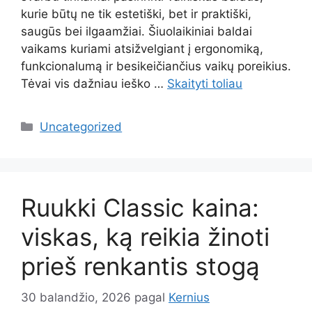
kurie būtų ne tik estetiški, bet ir praktiški,
saugūs bei ilgaamžiai. Šiuolaikiniai baldai
vaikams kuriami atsižvelgiant į ergonomiką,
funkcionalumą ir besikeičiančius vaikų poreikius.
Tėvai vis dažniau ieško …
Skaityti toliau
Kategorijos
Uncategorized
Ruukki Classic kaina:
viskas, ką reikia žinoti
prieš renkantis stogą
30 balandžio, 2026
pagal
Kernius