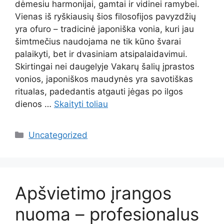
dėmesiu harmonijai, gamtai ir vidinei ramybei.
Vienas iš ryškiausių šios filosofijos pavyzdžių
yra ofuro – tradicinė japoniška vonia, kuri jau
šimtmečius naudojama ne tik kūno švarai
palaikyti, bet ir dvasiniam atsipalaidavimui.
Skirtingai nei daugelyje Vakarų šalių įprastos
vonios, japoniškos maudynės yra savotiškas
ritualas, padedantis atgauti jėgas po ilgos
dienos …
Skaityti toliau
Kategorijos
Uncategorized
Apšvietimo įrangos
nuoma – profesionalus