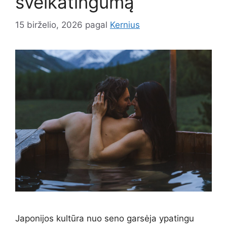
sveikatingumą
15 birželio, 2026
pagal
Kernius
Japonijos kultūra nuo seno garsėja ypatingu