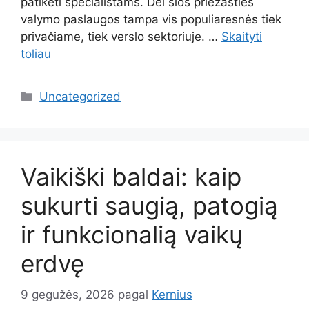
patikėti specialistams. Dėl šios priežasties
valymo paslaugos tampa vis populiaresnės tiek
privačiame, tiek verslo sektoriuje. …
Skaityti
toliau
Kategorijos
Uncategorized
Vaikiški baldai: kaip
sukurti saugią, patogią
ir funkcionalią vaikų
erdvę
9 gegužės, 2026
pagal
Kernius