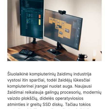
Šiuolaikinė kompiuterinių žaidimų industrija
vystosi itin sparčiai, todėl žaidėjų lūkesčiai
kompiuterinei įrangai nuolat auga. Naujausi
žaidimai reikalauja galingų procesorių, modernių
vaizdo plokščių, didelės operatyviosios
atminties ir greitų SSD diskų. Tačiau tokios