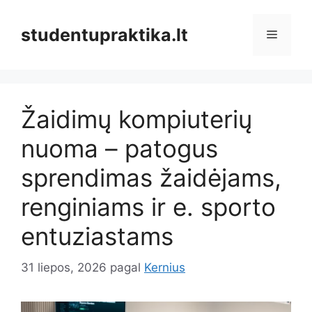
Pereiti
prie
studentupraktika.lt
Meniu
turinio
Žaidimų kompiuterių
nuoma – patogus
sprendimas žaidėjams,
renginiams ir e. sporto
entuziastams
31 liepos, 2026
pagal
Kernius