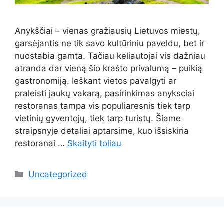
Anykščiai – vienas gražiausių Lietuvos miestų,
garsėjantis ne tik savo kultūriniu paveldu, bet ir
nuostabia gamta. Tačiau keliautojai vis dažniau
atranda dar vieną šio krašto privalumą – puikią
gastronomiją. Ieškant vietos pavalgyti ar
praleisti jaukų vakarą, pasirinkimas anyksciai
restoranas tampa vis populiaresnis tiek tarp
vietinių gyventojų, tiek tarp turistų. Šiame
straipsnyje detaliai aptarsime, kuo išsiskiria
restoranai …
Skaityti toliau
Kategorijos
Uncategorized