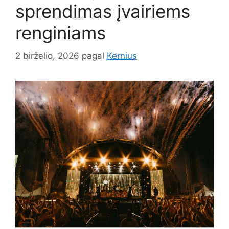
sprendimas įvairiems
renginiams
2 birželio, 2026
pagal
Kernius