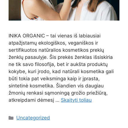
INIKA ORGANIC – tai vienas iš labiausiai
atpažįstamų ekologiškos, veganiškos ir
sertifikuotos natūralios kosmetikos prekių
ženklų pasaulyje. Šis prekės ženklas išsiskiria
ne tik savo filosofija, bet ir aukšta produktų
kokybe, kuri įrodo, kad natūrali kosmetika gali
būti tokia pat veiksminga kaip ir įprasta,
sintetinė kosmetika. Šiandien vis daugiau
žmonių renkasi sąmoningą grožio priežiūrą,
atkreipdami dėmesį …
Skaityti toliau
Kategorijos
Uncategorized