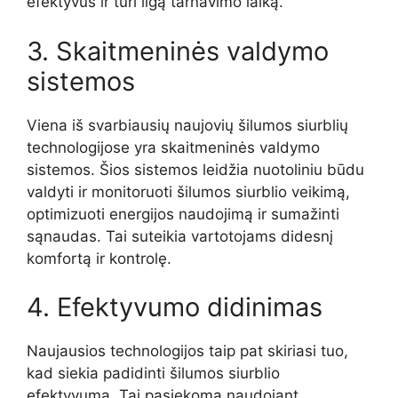
efektyvūs ir turi ilgą tarnavimo laiką.
3. Skaitmeninės valdymo
sistemos
Viena iš svarbiausių naujovių šilumos siurblių
technologijose yra skaitmeninės valdymo
sistemos. Šios sistemos leidžia nuotoliniu būdu
valdyti ir monitoruoti šilumos siurblio veikimą,
optimizuoti energijos naudojimą ir sumažinti
sąnaudas. Tai suteikia vartotojams didesnį
komfortą ir kontrolę.
4. Efektyvumo didinimas
Naujausios technologijos taip pat skiriasi tuo,
kad siekia padidinti šilumos siurblio
efektyvumą. Tai pasiekoma naudojant