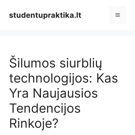
Pereiti
prie
studentupraktika.lt
Meniu
turinio
Šilumos siurblių
technologijos: Kas
Yra Naujausios
Tendencijos
Rinkoje?