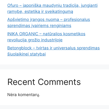
Ofuro – japoniška maudynių tradicija, jungianti
ramybę, estetiką ir sveikatingumą
Apšvietimo įrangos nuoma – profesionalus
sprendimas įvairiems renginiams
INIKA ORGANIC – natūralios kosmetikos
revoliucija grožio industrijoje
Betongblock – tvirtas ir universalus sprendimas
šiuolaikinei statybai
Recent Comments
Nėra komentarų.