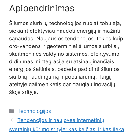
Apibendrinimas
Šilumos siurblių technologijos nuolat tobulėja,
siekiant efektyviau naudoti energiją ir mažinti
sąnaudas. Naujausios tendencijos, tokios kaip
oro-vandens ir geoterminiai šilumos siurbliai,
skaitmeninės valdymo sistemos, efektyvumo
didinimas ir integracija su atsinaujinančiais
energijos šaltiniais, padeda padidinti šilumos
siurblių naudingumą ir populiarumą. Taigi,
ateityje galime tikėtis dar daugiau inovacijų
šioje srityje.
Kategorijos
Technologijos
Tendencijos ir naujovės internetinių
svetainių kūrimo srityje: kas keičiasi ir kas lieka