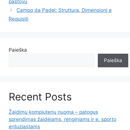
pastovu
Campo da Padel: Struttura, Dimensioni e
Requisiti
Paieška
Paieška
Recent Posts
Žaidimų kompiuterių nuoma – patogus
sprendimas žaidėjams, renginiams ir e. sporto
entuziastams