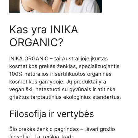
Kas yra INIKA
ORGANIC?
INIKA ORGANIC – tai Australijoje įkurtas
kosmetikos prekės ženklas, specializuojantis
100% natūralios ir sertifikuotos organinės
kosmetikos gamyboje. Jų produktai yra
veganiški, netestuoti su gyvūnais ir atitinka
griežtus tarptautinius ekologinius standartus.
Filosofija ir vertybės
Šio prekės ženklo pagrindas – „švari grožio
filosofija“. Tai reiškia, kad: