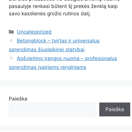
pasaulyje renkasi būtent šį prekės ženklą kaip
savo kasdienės grožio rutinos dalį.
Kategorijos
Uncategorized
Betongblock – tvirtas ir universalus
sprendimas šiuolaikinei statybai
Apšvietimo įrangos nuoma – profesionalus
sprendimas įvairiems renginiams
Paieška
Paieška