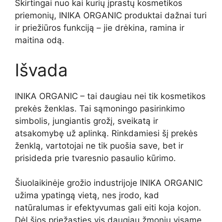
Skirtingai nuo kai kurių įprastų kosmetikos
priemonių, INIKA ORGANIC produktai dažnai turi
ir priežiūros funkciją – jie drėkina, ramina ir
maitina odą.
Išvada
INIKA ORGANIC – tai daugiau nei tik kosmetikos
prekės ženklas. Tai sąmoningo pasirinkimo
simbolis, jungiantis grožį, sveikatą ir
atsakomybę už aplinką. Rinkdamiesi šį prekės
ženklą, vartotojai ne tik puošia save, bet ir
prisideda prie tvaresnio pasaulio kūrimo.
Šiuolaikinėje grožio industrijoje INIKA ORGANIC
užima ypatingą vietą, nes įrodo, kad
natūralumas ir efektyvumas gali eiti koja kojon.
Dėl šios priežasties vis daugiau žmonių visame