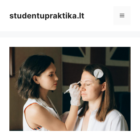
Pereiti
prie
studentupraktika.lt
Meniu
turinio