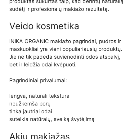
produktas sukurtas taip, kad derintų natūralią
sudėtį ir profesionalų makiažo rezultatą.
Veido kosmetika
INIKA ORGANIC makiažo pagrindai, pudros ir
maskuokliai yra vieni populiariausių produktų.
Jie ne tik padeda suvienodinti odos atspalvį,
bet ir leidžia odai kvėpuoti.
Pagrindiniai privalumai:
lengva, natūrali tekstūra
neužkemša porų
tinka jautriai odai
suteikia natūralų, sveiką švytėjimą
Akių makiažas