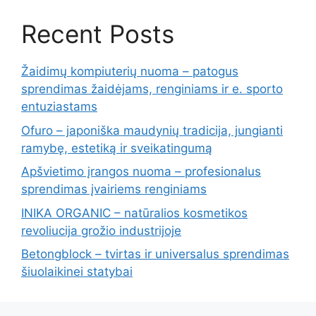
Recent Posts
Žaidimų kompiuterių nuoma – patogus
sprendimas žaidėjams, renginiams ir e. sporto
entuziastams
Ofuro – japoniška maudynių tradicija, jungianti
ramybę, estetiką ir sveikatingumą
Apšvietimo įrangos nuoma – profesionalus
sprendimas įvairiems renginiams
INIKA ORGANIC – natūralios kosmetikos
revoliucija grožio industrijoje
Betongblock – tvirtas ir universalus sprendimas
šiuolaikinei statybai