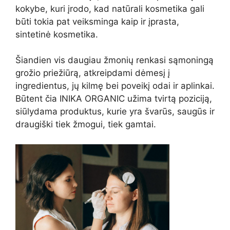
kokybe, kuri įrodo, kad natūrali kosmetika gali
būti tokia pat veiksminga kaip ir įprasta,
sintetinė kosmetika.
Šiandien vis daugiau žmonių renkasi sąmoningą
grožio priežiūrą, atkreipdami dėmesį į
ingredientus, jų kilmę bei poveikį odai ir aplinkai.
Būtent čia INIKA ORGANIC užima tvirtą poziciją,
siūlydama produktus, kurie yra švarūs, saugūs ir
draugiški tiek žmogui, tiek gamtai.